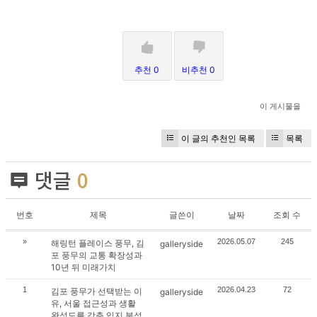
추천 0
비추천 0
이 게시물을
이 글의 추천인 목록
목록
댓글
0
번호
제목
글쓴이
날짜
조회 수
»
2026.05.07
245
해링턴 플레이스 풍무, 김
galleryside
포 풍무의 교통 확장성과
10년 뒤 미래가치
1
2026.04.23
72
김포 풍무가 선택받는 이
galleryside
유, 서울 접근성과 생활
완성도를 갖춘 입지 분석