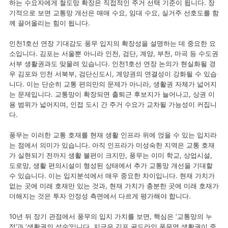
하는 수요자에게 철도망 확장은 직접적인 주거 선택 기준이 됩니다. 장
기적으로 보면 교통망 개선은 매매 수요, 임대 수요, 실거주 선호도를 함
께 끌어올리는 힘이 됩니다.
인천1호선 연장 기대감도 풍무 입지의 확장성을 설명하는 데 중요한 요
소입니다. 김포는 서울뿐 아니라 인천, 검단, 계양, 부천, 마곡 등 수도권
서부 생활권과도 맞물려 있습니다. 인천1호선 연장 논의가 현실화될 경
우 김포와 인천 서북부, 검단신도시, 계양권의 연결성이 강화될 수 있습
니다. 이는 단순히 교통 편의만의 문제가 아니라, 생활권 자체가 넓어지
는 문제입니다. 교통망이 확장되면 출퇴근 후보지가 늘어나고, 상권 이
용 범위가 넓어지며, 인접 도시 간 주거 수요가 교차될 가능성이 커집니
다.
풍무는 이러한 교통 호재를 현재 생활 인프라 위에 얹을 수 있는 입지라
는 점에서 의미가 있습니다. 아직 인프라가 미성숙한 지역은 교통 호재
가 실현되기 전까지 생활 불편이 크지만, 풍무는 이미 학교, 상업시설,
도로망, 생활 편의시설이 형성된 상태에서 추가 교통망 개선을 기대할
수 있습니다. 이는 입지분석에서 매우 중요한 차이입니다. 현재 가치가
없는 곳에 미래 호재만 있는 것과, 현재 가치가 충분한 곳에 미래 호재가
더해지는 것은 투자 안정성 측면에서 다르게 평가해야 합니다.
10년 뒤 장기 관점에서 풍무의 입지 가치를 보면, 핵심은 ‘교통망의 누
적’과 ‘생활권의 성숙’입니다. 지금은 김포 골드라인 풍무역 생활권이 중