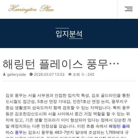
입지분석
해
링턴 플레이스 풍무, 김포 풍무의 교통 확장성과 10년 뒤 미래가치
galleryside
2026.05.07 13:53
조회 수 : 245
김포 풍무는 서울 서부권과 인접한 입지적 특성, 김포 골드라인을 통한
도시철도 접근성, 5호선 연장 기대감, 인천1호선 연장 논의, 풍무지구
중심 생활권의 성숙도까지 함께 검토할 수 있는 지역입니다. 특히 풍무
동은 김포한강신도시와 서울 사이에서 중간 거점 역할을 할 수 있는 위
치에 있고, 기존 생활 인프라가 이미 형성되어 있다는 점에서 단순한 개
발 예정지와는 다른 안정성을 갖습니다. 이런 흐름 속에서
해링턴 플레
이스 풍무
는 김포시 풍무동 483-7번지 일대에 조성되는 1,769세대 규