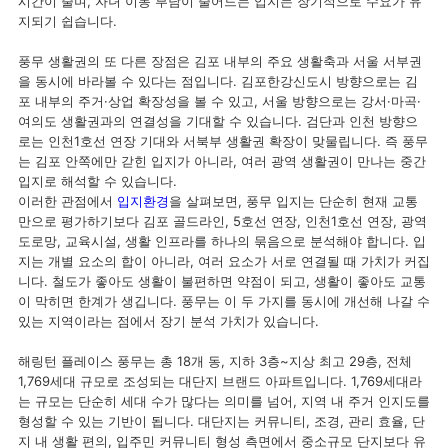
시간이 줄며, 자녀 이동 부담이 줄어드는 입지는 장기적으로 수요가 유
지되기 쉽습니다.
풍무 생활권의 또 다른 장점은 김포 내부의 주요 생활축과 서울 서부권
을 동시에 바라볼 수 있다는 점입니다. 김포한강신도시 방향으로는 김
포 내부의 주거·상업 확장성을 볼 수 있고, 서울 방향으로는 강서·마곡·
여의도 생활권과의 연결성을 기대할 수 있습니다. 검단과 인천 방향으
로는 인천1호선 연장 기대와 서북부 생활권 확장이 맞물립니다. 즉 풍무
는 김포 안쪽에만 갇힌 입지가 아니라, 여러 광역 생활권이 만나는 중간
입지로 해석할 수 있습니다.
이러한 관점에서
입지환경
을 살펴보면, 풍무 입지는 단순히 현재 교통
만으로 평가하기보다 김포 골드라인, 5호선 연장, 인천1호선 연장, 광역
도로망, 교육시설, 생활 인프라를 하나의 묶음으로 분석해야 합니다. 입
지는 개별 요소의 합이 아니라, 여러 요소가 서로 연결될 때 가치가 커집
니다. 철도가 좋아도 생활이 불편하면 약점이 되고, 생활이 좋아도 교통
이 막히면 한계가 생깁니다. 풍무는 이 두 가지를 동시에 개선해 나갈 수
있는 지역이라는 점에서 장기 분석 가치가 있습니다.
해링턴 플레이스 풍무는 총 18개 동, 지하 3층~지상 최고 29층, 전체
1,769세대 규모로 조성되는 대단지 브랜드 아파트입니다. 1,769세대라
는 규모는 단순히 세대 수가 많다는 의미를 넘어, 지역 내 주거 인지도를
형성할 수 있는 기반이 됩니다. 대단지는 커뮤니티, 조경, 관리 효율, 단
지 내 생활 편의, 입주민 커뮤니티 형성 측면에서 중소규모 단지보다 유