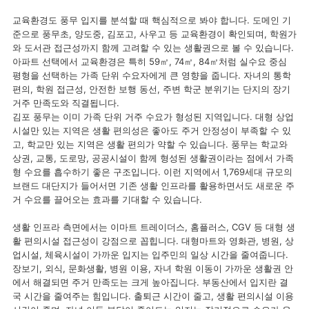
교육환경도 풍무 입지를 분석할 때 핵심적으로 봐야 합니다. 도메인 기
준으로 풍무초, 양도중, 김포고, 사우고 등 교육환경이 확인되며, 학원가
와 도서관 접근성까지 함께 고려할 수 있는 생활권으로 볼 수 있습니다.
아파트 선택에서 교육환경은 특히 59㎡, 74㎡, 84㎡처럼 실수요 중심
평형을 선택하는 가족 단위 수요자에게 큰 영향을 줍니다. 자녀의 통학
편의, 학원 접근성, 안전한 보행 동선, 주변 학군 분위기는 단지의 장기
거주 만족도와 직결됩니다.
김포 풍무는 이미 가족 단위 거주 수요가 형성된 지역입니다. 대형 상업
시설만 있는 지역은 생활 편의성은 좋아도 주거 안정성이 부족할 수 있
고, 학교만 있는 지역은 생활 편의가 약할 수 있습니다. 풍무는 학교와
상권, 교통, 도로망, 공공시설이 함께 형성된 생활권이라는 점에서 가족
형 수요를 흡수하기 좋은 구조입니다. 이런 지역에서 1,769세대 규모의
브랜드 대단지가 들어서면 기존 생활 인프라를 활용하면서도 새로운 주
거 수요를 끌어오는 효과를 기대할 수 있습니다.
생활 인프라 측면에서는 이마트 트레이더스, 홈플러스, CGV 등 대형 생
활 편의시설 접근성이 강점으로 꼽힙니다. 대형마트와 영화관, 병원, 상
업시설, 체육시설이 가까운 입지는 입주민의 일상 시간을 줄여줍니다.
장보기, 외식, 문화생활, 병원 이용, 자녀 학원 이동이 가까운 생활권 안
에서 해결되면 주거 만족도는 크게 높아집니다. 부동산에서 입지란 결
국 시간을 줄여주는 힘입니다. 출퇴근 시간이 줄고, 생활 편의시설 이용