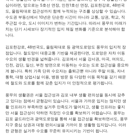
심이라면, 앞으로는 5호선 연장, 인천1호선 연장, 김포한강로, 48번국
도, 올림픽대로 접근성까지 함께 누적되는 구조를 상상할 수 있습니다.
수도권 부동산에서 10년은 단순한 시간이 아니라 교통, 상권, 학교, 직
주근접 수요, 도시 이미지가 변하는 기간입니다. 따라서 풍무의 미래가
치는 단기 시세보다 장기적인 입지 체질 변화를 기준으로 분석해야 합
니다.
김포한강로, 48번국도, 올림픽대로 등 광역도로망도 풍무의 입지적 장
점입니다. 철도망이 대중교통 기반을 제공한다면, 도로망은 자차 이동
수요의 생활 반경을 넓혀줍니다. 김포에서 서울 강서권, 마곡, 여의도,
인천, 검단, 일산, 부천 방면으로 이동하는 수요는 도로 접근성을 중요하
게 봅니다. 특히 가족 단위 수요자는 출퇴근뿐 아니라 주말 이동, 자녀
통학, 대형 상업시설 이용, 병원 방문 등 다양한 이동 목적을 갖기 때문
에 철도와 도로를 함께 갖춘 입지가 더 안정적으로 평가됩니다.
풍무의 생활권은 서울 접근성과 김포 내부 생활 편의성을 동시에 갖추
고 있다는 점에서 균형감이 있습니다. 서울과 가까운 입지는 많지만 생
활 인프라가 부족하면 실거주 만족도가 떨어지고, 생활 인프라는 좋지
만 서울 접근성이 약하면 직장인 수요를 확보하기 어렵습니다. 풍무는
김포 골드라인과 광역도로망을 통해 서울 접근성을 확보하면서도, 풍무
지구 중심 상권과 대형 편의시설을 가까이 둔 생활형 입지입니다. 이러
한 균형은 실거주 수요를 꾸준히 유지시키는 기반이 됩니다.