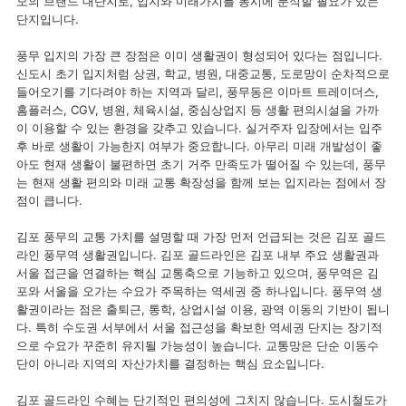
모의 브랜드 대단지로, 입지와 미래가치를 동시에 분석할 필요가 있는
단지입니다.
풍무 입지의 가장 큰 장점은 이미 생활권이 형성되어 있다는 점입니다.
신도시 초기 입지처럼 상권, 학교, 병원, 대중교통, 도로망이 순차적으로
들어오기를 기다려야 하는 지역과 달리, 풍무동은 이마트 트레이더스,
홈플러스, CGV, 병원, 체육시설, 중심상업지 등 생활 편의시설을 가까
이 이용할 수 있는 환경을 갖추고 있습니다. 실거주자 입장에서는 입주
후 바로 생활이 가능한지 여부가 중요합니다. 아무리 미래 개발성이 좋
아도 현재 생활이 불편하면 초기 거주 만족도가 떨어질 수 있는데, 풍무
는 현재 생활 편의와 미래 교통 확장성을 함께 보는 입지라는 점에서 장
점이 큽니다.
김포 풍무의 교통 가치를 설명할 때 가장 먼저 언급되는 것은 김포 골드
라인 풍무역 생활권입니다. 김포 골드라인은 김포 내부 주요 생활권과
서울 접근을 연결하는 핵심 교통축으로 기능하고 있으며, 풍무역은 김
포와 서울을 오가는 수요가 주목하는 역세권 중 하나입니다. 풍무역 생
활권이라는 점은 출퇴근, 통학, 상업시설 이용, 광역 이동의 기반이 됩니
다. 특히 수도권 서부에서 서울 접근성을 확보한 역세권 단지는 장기적
으로 수요가 꾸준히 유지될 가능성이 높습니다. 교통망은 단순 이동수
단이 아니라 지역의 자산가치를 결정하는 핵심 요소입니다.
김포 골드라인 수혜는 단기적인 편의성에 그치지 않습니다. 도시철도가