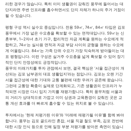
리한 경우가 많습니다. 특히 이미 생활권이 갖춰진 풍무에 들어서는 대
단지라면 주변 인프라를 흡수하면서도 단지 자체가 하나의 주거 거점이
될 수 있습니다.
평형 구성 역시 실수요 중심입니다. 전용 59㎡, 74㎡, 84㎡ 타입은 김포
풍무에서 가장 넓은 수요층을 확보할 수 있는 면적대입니다. 59㎡는 신
혼부부, 1~2자녀 초기 가구, 합리적인 자금 계획을 원하는 수요에게 적
합하고, 74㎡는 실사용 면적과 자금 부담 사이의 균형을 원하는 수요에
게 어울립니다. 84㎡는 가족 단위 수요가 가장 익숙하게 받아들이는 대
표 평형입니다. 이런 구성은 실거주 수요층을 넓게 확보할 수 있어 장기
적인 단지 안정성에도 긍정적입니다.
풍무의 미래가치를 투자 관점에서 보면, 결국 핵심은 ‘서울 접근성이 개
선되는 김포 남부권의 대표 생활입지’라는 점입니다. 김포는 오랜 기간
서울 접근성에 대한 기대와 교통 불편에 대한 우려가 공존해 왔습니다.
그런데 교통망 확충이 실제로 단계화되고, 기존 생활권의 인프라가 누
적되면 시장은 다시 입지 가치를 재평가합니다. 특히 풍무처럼 서울과
의 거리가 상대적으로 가깝고 이미 상권과 교육환경이 갖춰진 곳은 교
통 개선 효과를 더 빠르게 흡수할 수 있는 위치로 볼 수 있습니다.
투자에서는 ‘현재 저평가된 이유’와 ‘미래에 재평가될 이유’를 함께 봐야
합니다. 풍무는 김포 골드라인 혼잡, 서울 직결 철도 부족, 김포 전반에
대한 시장 인식 등으로 인해 일정 부분 저평가를 받아온 측면이 있습니