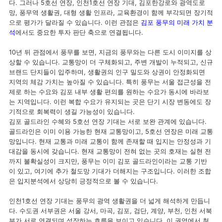
다. 그러나 5호선 연장, 인천1호선 연장 기대, 김포한강로와 광역도로
망, 풍무역 생활권, 대형 생활 인프라, 교육환경이 함께 부각되면 장기적
으로 평가가 달라질 수 있습니다. 이런 관점은
김포 풍무의 미래 가치 분
석
에서도 중요한 투자 판단 축으로 연결됩니다.
10년 뒤 관점에서 풍무를 보면, 지금의 풍무와는 다른 도시 이미지를 상
상할 수 있습니다. 교통망이 더 구체화되고, 주변 개발이 누적되고, 신규
브랜드 단지들이 입주하며, 생활권의 인구 밀도와 상권이 안정화되면
지역의 체감 가치는 높아질 수 있습니다. 특히 풍무는 서울 접근성을 전
제로 하는 수요와 김포 내부 생활 편의를 원하는 수요가 동시에 바라보
는 지역입니다. 이런 복합 수요가 유지되는 곳은 단기 시장 변동에도 장
기적으로 회복력이 생길 가능성이 있습니다.
김포 골드라인 수혜와 5호선 연장 기대는 서로 보완 관계에 있습니다.
골드라인은 이미 이용 가능한 현재 교통망이고, 5호선 연장은 미래 교통
망입니다. 현재 교통과 미래 교통이 함께 존재할 때 입지는 안정성과 기
대감을 동시에 갖습니다. 현재 교통망이 전혀 없는 곳의 호재는 실현 전
까지 불확실성이 크지만, 풍무는 이미 김포 골드라인이라는 교통 기반
이 있고, 여기에 추가 철도망 기대가 더해지는 구조입니다. 이러한 조합
은 입지분석에서 상당히 긍정적으로 볼 수 있습니다.
인천1호선 연장 기대는 풍무의 광역 생활권을 더 넓게 해석하게 만듭니
다. 수도권 서부권은 서울 강서, 마곡, 김포, 검단, 계양, 부천, 인천 서북
부가 서로 연결되며 성장하는 흐름을 보이고 있습니다. 이 권역에서 철