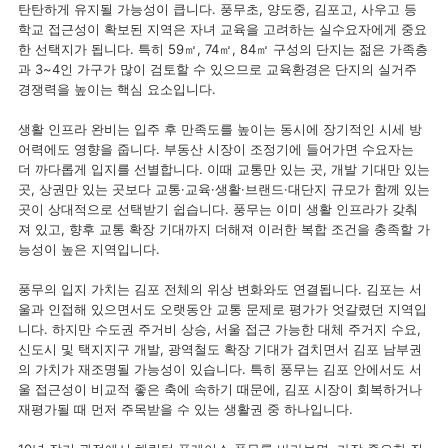
탄탄하게 유지될 가능성이 큽니다. 풍무초, 양도중, 김포고, 사우고 등
학교 접근성이 확보된 지역은 자녀 교육을 고려하는 실수요자에게 중요
한 선택지가 됩니다. 특히 59㎡, 74㎡, 84㎡ 구성의 단지는 젊은 가족층
과 3~4인 가구가 많이 검토할 수 있으므로 교육환경은 단지의 실거주
경쟁력을 높이는 핵심 요소입니다.
생활 인프라 완비는 입주 후 만족도를 높이는 동시에 장기적인 시세 방
어력에도 영향을 줍니다. 부동산 시장이 조정기에 들어가면 수요자는
더 까다롭게 입지를 선별합니다. 이때 교통만 있는 곳, 개발 기대만 있는
곳, 상권만 있는 곳보다 교통·교육·생활·브랜드·대단지 규모가 함께 있는
곳이 상대적으로 선택받기 쉽습니다. 풍무는 이미 생활 인프라가 갖춰
져 있고, 향후 교통 확장 기대까지 더해져 이러한 복합 조건을 충족할 가
능성이 높은 지역입니다.
풍무의 입지 가치는 김포 전체의 위상 변화와도 연결됩니다. 김포는 서
울과 인접해 있으면서도 오랫동안 교통 문제로 평가가 엇갈렸던 지역입
니다. 하지만 수도권 주거비 상승, 서울 접근 가능한 대체 주거지 수요,
신도시 및 택지지구 개발, 광역철도 확장 기대가 겹치면서 김포 남부권
의 가치가 재조명될 가능성이 있습니다. 특히 풍무는 김포 안에서도 서
울 접근성이 비교적 좋은 축에 속하기 때문에, 김포 시장이 회복하거나
재평가될 때 먼저 주목받을 수 있는 생활권 중 하나입니다.