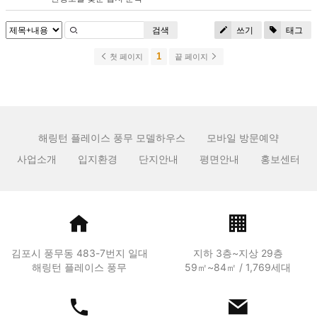
검색
쓰기
태그
1
첫 페이지
끝 페이지
해링턴 플레이스 풍무 모델하우스
모바일 방문예약
사업소개
입지환경
단지안내
평면안내
홍보센터
김포시 풍무동 483-7번지 일대
지하 3층~지상 29층
해링턴 플레이스 풍무
59㎡~84㎡ / 1,769세대