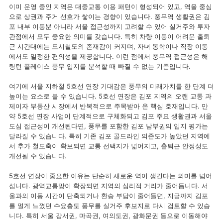
이미 운영 중인 지역은 대중교통 이용 패턴이 형성되어 있고, 역을 중심
으로 상권과 주거 선호가 쌓이는 경향이 있습니다. 풍무역 생활권은 김
포 내부 이동뿐 아니라 서울 접근성까지 고려할 수 있어 실거주와 투자
관점에서 모두 중요한 의미를 갖습니다. 특히 차량 이동이 어려운 출퇴
근 시간대에는 도시철도의 존재감이 커지며, 자녀 통학이나 직장 이동
에서도 일정한 편의성을 제공합니다. 이런 점에서 풍무역 접근성은 해
링턴 플레이스 풍무 입지를 분석할 때 빠질 수 없는 기준입니다.
여기에 서울 지하철 5호선 연장 기대감은 풍무의 미래가치를 한 단계 더
높이는 요소로 볼 수 있습니다. 5호선 연장은 김포 지역의 오랜 교통 과
제이자 부동산 시장에서 반복적으로 주목받아 온 핵심 호재입니다. 만
약 5호선 연장 사업이 단계적으로 구체화되고 김포 주요 생활권과 서울
도심 접근성이 개선된다면, 풍무를 포함한 김포 남부권의 입지 평가는
달라질 수 있습니다. 특히 기존 김포 골드라인 의존도가 높았던 지역에
서 추가 철도축이 확보되면 교통 선택지가 넓어지고, 출퇴근 안정성도
개선될 수 있습니다.
5호선 연장이 중요한 이유는 단순히 새로운 역이 생긴다는 의미를 넘어
섭니다. 광역교통망이 확장되면 지역의 심리적 거리가 줄어듭니다. 서
울과의 이동 시간이 단축되거나 환승 부담이 줄어들면, 지금까지 김포
를 멀게 느꼈던 수요층도 풍무를 실거주 후보지로 다시 검토할 수 있습
니다. 특히 서울 강서권, 마곡권, 여의도권, 광화문권 등으로 이동해야