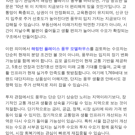
10년 장기 관점에서 해링턴 플레이스 풍무를 바라보면, 가장 중요한 질
문은 ‘10년 뒤 이 지역이 지금보다 더 편리해져 있을 것인가’입니다. 교
통망이 확충되고, 상권이 더 안정화되고, 교육환경이 유지되며, 신규 단
지 입주로 주거 선호도가 높아진다면 풍무의 입지 가치는 지금보다 더
강해질 수 있습니다. 부동산에서 미래가치란 막연한 기대가 아니라, 시
간이 지날수록 불편이 줄어들고 생활 편의가 늘어나며 수요가 확장되는
구조에서 만들어집니다.
이런 의미에서
해링턴 플레이스 풍무 모델하우스
를 검토하는 수요자는
단순히 현재의 분양 조건만 볼 것이 아니라, 풍무라는 입지의 장기 변화
가능성을 함께 봐야 합니다. 김포 골드라인이 현재 교통 기반을 제공하
고, 5호선 연장과 인천1호선 연장이 미래 교통 기대를 만들며, 교육·생
활 인프라가 현재 실거주 만족도를 뒷받침합니다. 여기에 1,769세대 브
랜드 대단지라는 상품성이 더해지면, 단지는 풍무 생활권 안에서도 경
쟁력 있는 주거 선택지로 자리 잡을 수 있습니다.
투자 관점에서도 풍무는 단순 단기 상승만 노리는 지역이라기보다, 장
기적인 교통 개선과 생활권 성숙을 기다릴 수 있는 지역으로 보는 것이
적절합니다. 단기적으로는 금리, 공급, 정책, 시장 심리에 따라 가격 변
동이 있을 수 있지만, 장기적으로 교통망과 생활 인프라가 개선되는 지
역은 다시 수요가 돌아올 가능성이 있습니다. 특히 서울 접근성이 개선
되는 수도권 서부권 입지는 실거주 수요와 투자 수요가 함께 움직일 수
있어, 시장 회복기에는 관심이 빠르게 재집중될 수 있습니다.