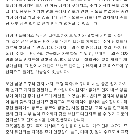
도망이 확장되면 도시 간 이동 장벽이 낮아지고, 주거 선택의 폭도 넓어
집니다. 풍무는 이러한 변화 속에서 김포와 인천, 서울을 연결하는 중간
거점 성격을 가질 수 있습니다. 장기적으로는 김포 내부 입지에서 수도
권 서부 광역 입지로 평가 범위가 넓어질 수 있습니다.
해링턴 플레이스 풍무의 브랜드 가치도 입지와 결합해 의미를 갖습니
다. 같은 풍무 생활권 안에서도 대단지 브랜드 아파트는 주거 선호도가
다르게 형성될 수 있습니다. 대단지는 입주 후 커뮤니티, 조경, 단지 내
동선, 주차, 보안, 관리 효율에서 차별화될 수 있고, 브랜드는 외관 디자
인과 상품 인지도에 영향을 줍니다. 풍무라는 생활권이 교통 개발로 재
평가될 때, 그 안에서 대단지 브랜드 단지는 수요자의 비교 리스트에 우
선적으로 들어갈 가능성이 있습니다.
또한 남향 위주의 단지 배치, 조경 특화, 커뮤니티 시설 등은 입지 가치
와 실거주 가치를 연결하는 요소입니다. 입지가 좋아도 단지 내부 상품
성이 약하면 장기 선호도가 제한될 수 있습니다. 반대로 입지와 상품성
이 함께 갖춰지면 실거주 만족도와 투자 매력이 동시에 높아집니다. 해
링턴 플레이스 풍무는 풍무역 생활권, 서울 접근성, 교육·생활 인프라와
함께 단지 내부 설계 요소까지 갖춘 브랜드 대단지로 볼 수 있기 때문에
입지분석과 단지분석을 함께 진행해야 합니다.
교육환경은 장기 투자 가치에도 영향을 미칩니다. 가족 단위 수요가 꾸
준히 유입되는 지역은 주거 안정성이 높고, 매매 및 임대 수요도 비교적